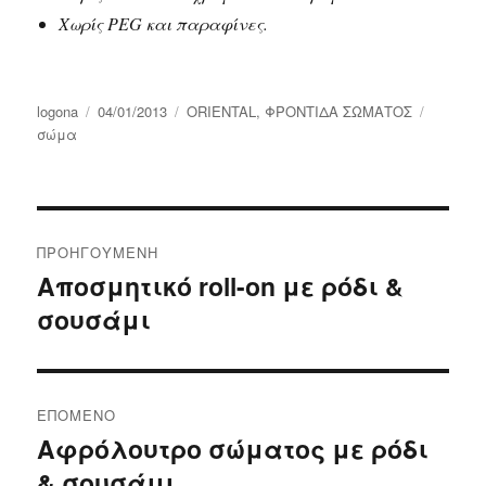
Χωρίς PEG και παραφίνες.
Συντάκτης
Δημοσιεύτηκε
Κατηγορίες
Ετικέτε
logona
04/01/2013
ORIENTAL
,
ΦΡΟΝΤΙΔΑ ΣΩΜΑΤΟΣ
την
σώμα
Πλοήγηση
ΠΡΟΗΓΟΎΜΕΝΗ
άρθρων
Αποσμητικό roll-on με ρόδι &
Προηγούμενο
σουσάμι
άρθρο:
ΕΠΌΜΕΝΟ
Αφρόλουτρο σώματος με ρόδι
Επόμενο
& σουσάμι
άρθρο: