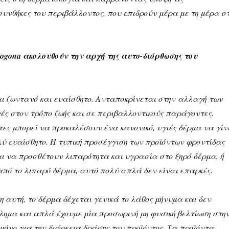
υνθήκες του περιβάλλοντος, που επιδρούν μέρα με τη μέρα σ
ogona ακολουθούν την αρχή της αυτο-διόρθωσης του
αι ζωντανό και ευαίσθητο. Ανταποκρίνεται στην αλλαγή των
ές στον τρόπο ζωής και σε περιβαλλοντικούς παράγοντες.
τες μπορεί να προκαλέσουν ένα κανονικό, υγιές δέρμα να γίν
ολύ ευαίσθητο. Η τυπική προσέγγιση των προϊόντων φροντίδας
αι να προσθέτουν λιπαρότητα και υγρασία στο ξηρό δέρμα, ή
πό το λιπαρό δέρμα, αυτό πολύ απλά δεν είναι επαρκές.
 αυτή, το δέρμα δέχεται γενικά το λάθος μήνυμα και δεν
βλημα και απλά έχουμε μία προσωρινή μη φυσική βελτίωση στη
μόνο για την διάρκεια δράσης του προϊόντος. Τα προϊόντα