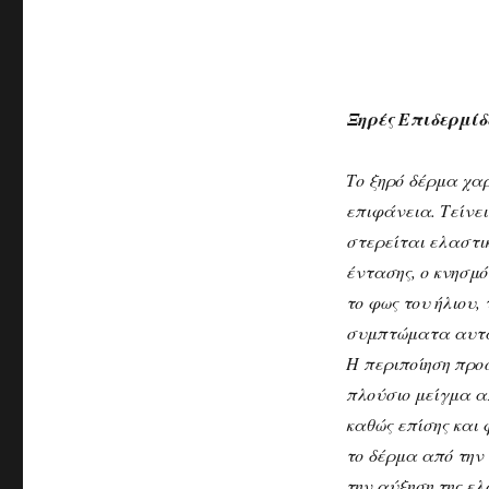
Ξηρές Επιδερμίδ
Το ξηρό δέρμα χα
επιφάνεια. Τείνει
στερείται ελαστι
έντασης, ο κνησμό
το φως του ήλιου,
συμπτώματα αυτ
Η περιποίηση προσ
πλούσιο μείγμα α
καθώς επίσης και
το δέρμα από την 
την αύξηση της ε