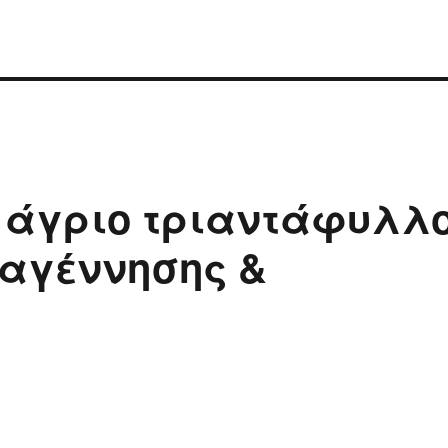
 άγριο τριαντάφυλλ
ναγέννησης &