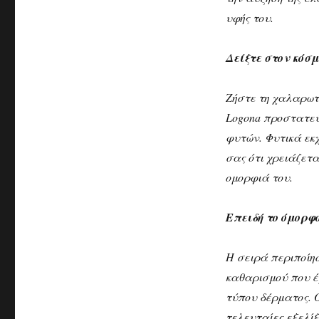
υφής του.
Δείξτε στον κόσ
Ζήστε τη χαλαρωτ
Logona προστατεύ
φυτών. Φυτικά εκ
σας ότι χρειάζετα
ομορφιά του.
Επειδή το όμορφο
Η σειρά περιποίη
καθαρισμού που έχ
τύπου δέρματος. 
τελευταίες εξελί