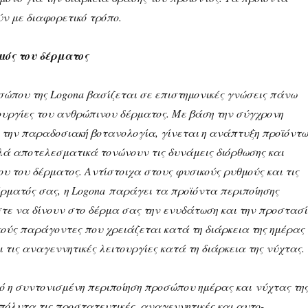
ν με διαφορετικό τρόπο.
μός του δέρματος
σώπου της Logona βασίζεται σε επιστημονικές γνώσεις πάνω
τουργίες του ανθρώπινου δέρματος. Με βάση την σύγχρονη
 την παραδοσιακή βοτανολογία, γίνεται η ανάπτυξη προϊόντ
λά αποτελεσματικά τονώνουν τις δυνάμεις διόρθωσης και
ου του δέρματος. Αντίστοιχα στους φυσικούς ρυθμούς και τις
έρματός σας, η Logona παράγει τα προϊόντα περιποίησης
τε να δίνουν στο δέρμα σας την ενυδάτωση και την προστασ
κούς παράγοντες που χρειάζεται κατά τη διάρκεια της ημέρας
ι τις αναγεννητικές λειτουργίες κατά τη διάρκεια της νύχτας.
ό η συντονισμένη περιποίηση προσώπου ημέρας και νύχτας τη
πόλυτα τις προστατευτικές, αναγεννητικές και αυτο-